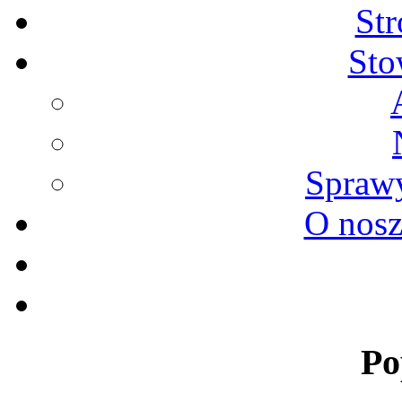
St
Sto
Sprawy
O nosz
Po