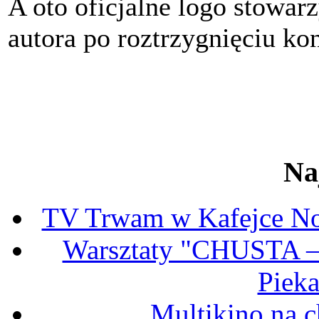
A oto oficjalne logo stowar
autora po roztrzygnięciu ko
Na
TV Trwam w Kafejce No
Warsztaty "CHUSTA
Pieka
Multikino na c