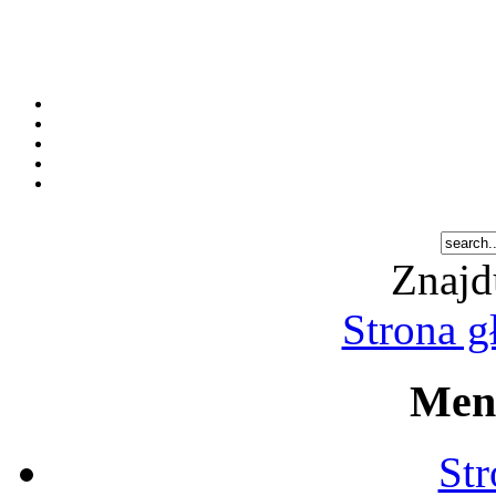
Znajd
Strona 
Men
St