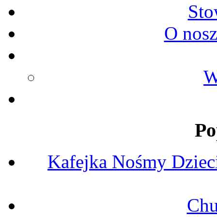
Sto
O nosz
W
Po
Kafejka Nośmy Dziec
Chu